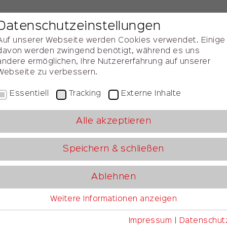
Datenschutzeinstellungen
chsuchen
Auf unserer Webseite werden Cookies verwendet. Einige
davon werden zwingend benötigt, während es uns
andere ermöglichen, Ihre Nutzererfahrung auf unserer
Webseite zu verbessern.
ALP
Studie
Kongress
Awards
20 J
Essentiell
Tracking
Externe Inhalte
Alle akzeptieren
omotive Lean Produc
Speichern & schließen
- Kongress
Ablehnen
Weitere Informationen anzeigen
-25. November 2026 bei Porsche Lei
Essentiell
Essentielle Cookies werden für grundlegende
Impressum
|
Datenschut