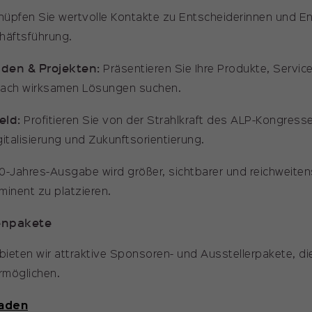
üpfen Sie wertvolle Kontakte zu Entscheiderinnen und E
chäftsführung.
den & Projekten:
Präsentieren Sie Ihre Produkte, Servic
nach wirksamen Lösungen suchen.
eld:
Profitieren Sie von der Strahlkraft des ALP-Kongresses
gitalisierung und Zukunftsorientierung.
0-Jahres-Ausgabe wird größer, sichtbarer und reichweitenst
minent zu platzieren.
renpakete
ieten wir attraktive Sponsoren- und Ausstellerpakete, die
rmöglichen.
laden