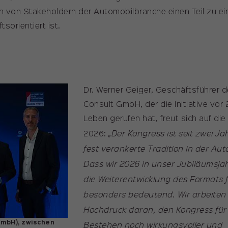
Name
_pk_ses
von Stakeholdern der Automobilbranche einen Teil zu e
tsorientiert ist.
Anbieter
Matomo
Laufzeit
30 Minuten
Kurzlebige Cookies, die zur
vorübergehenden Speicherung von
Zweck
Dr. Werner Geiger, Geschäftsführer
Daten für den Besuch verwendet
Consult GmbH, der die Initiative vor 
werden.
Leben gerufen hat, freut sich auf die
„Der Kongress ist seit zwei J
2026:
fest verankerte Tradition in der Au
Dass wir 2026 in unser Jubiläumsj
die Weiterentwicklung des Formats 
besonders bedeutend. Wir arbeiten 
Hochdruck daran, den Kongress für 
Bestehen noch wirkungsvoller und
GmbH), zwischen