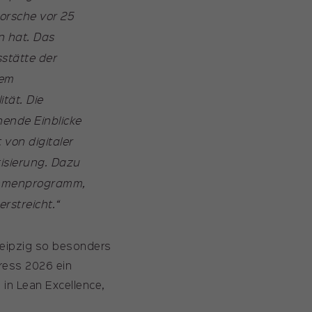
Porsche vor 25
n hat. Das
sstätte der
dem
tät. Die
ende Einblicke
 von digitaler
tisierung. Dazu
Rahmenprogramm,
rstreicht.“
Leipzig so besonders
ress 2026 ein
 in Lean Excellence,