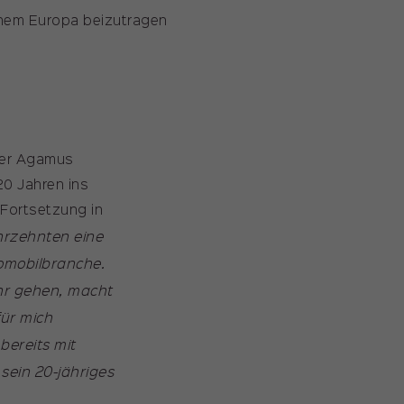
inem Europa beizutragen
 der Agamus
20 Jahren ins
 Fortsetzung in
ahrzehnten eine
tomobilbranche.
ahr gehen, macht
für mich
bereits mit
sein 20-jähriges