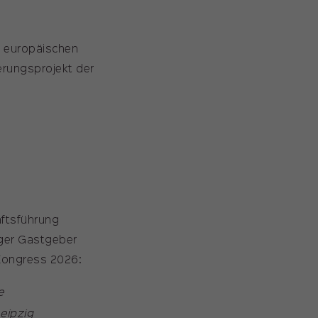
 europäischen
erungsprojekt der
ftsführung
iger Gastgeber
 Kongress 2026:
e
eipzig