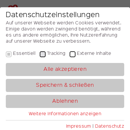
Datenschutzeinstellungen
Webseite durchsuchen
Auf unserer Webseite werden Cookies verwendet.
Einige davon werden zwingend benötigt, während
es uns andere ermöglichen, Ihre Nutzererfahrung
auf unserer Webseite zu verbessern.
Essentiell
Tracking
Externe Inhalte
ALP 2012
„Schlank“ durch volatile Märkte
Alle akzeptieren
‚Automotive Lean Production‘ – Award &
Study 2012
Speichern & schließen
Am 6. Und 7. November 2012 erfolgte im Rahmen des
Ablehnen
7. Kongresses ‚Automotive Lean Production’ die
Auszeichnung der Top-Performer in den einzelnen
Weitere Informationen anzeigen
Essentiell
Kategorien der europaweiten Benchmarkstudie mit
Essentielle Cookies werden für grundlegende
Impressum
|
Datenschutz
den begehrten ‚Automotive Lean Production‘ Awards.