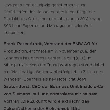
Name
_pk_ses
Congress Center Leipzig geriet erneut zum
Gipfeltreffen der Klassenbesten in der Riege der
Anbieter
Matomo
Produktions-Optimierer und führte auch 2012 knapp
Laufzeit
30 Minuten
300 Lean Experten und Manager aus aller Welt
zusammen.
Kurzlebige Cookies, die zur
vorübergehenden Speicherung
Frank-Peter Arndt, Vorstand der BMW AG für
Zweck
von Daten für den Besuch
Produktion
, eröffnete am 7. November 2012 den
verwendet werden.
Kongress im Congress Center Leipzig (CCL). Im
Mittelpunkt seines Eröffnungsvortrages stand dabei
die “Nachhaltige Wettbewerbsfähigkeit in Zeiten des
Jörg
Wandels”. Ebenfalls als Key Note trat
Grotendorst, CEO der Business Unit Inside e-Car
von Siemens, auf und adressierte mit seinem
Vortrag „Die Zukunft wird elektrisch“ das
Zukunftsthema der Elektromobilität.