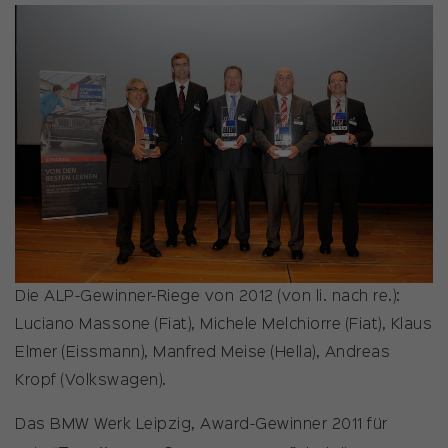
Die ALP-Gewinner-Riege von 2012 (von li. nach re.):
Luciano Massone (Fiat), Michele Melchiorre (Fiat), Klaus
Elmer (Eissmann), Manfred Meise (Hella), Andreas
Kropf (Volkswagen).
Das BMW Werk Leipzig, Award-Gewinner 2011 für