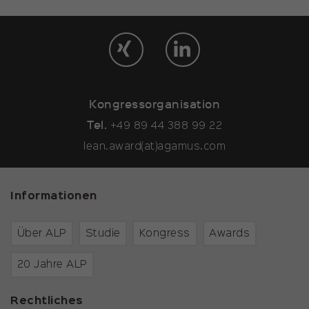
Kongressorganisation
Tel.
+49 89 44 388 99 22
lean.award(at)agamus.com
Informationen
Über ALP
Studie
Kongress
Awards
20 Jahre ALP
Rechtliches